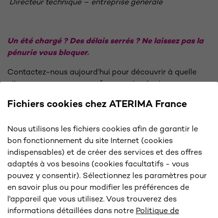
Directeur technique – entreprise générale
Un été chargé ? Des délais serrés ? Ne laissez pas la
pénurie vous bloquer.
Contactez-nous aujourd’hui pour découvrir à quelle
vitesse nous pouvons renforcer votre équipe :
Fichiers cookies chez ATERIMA France
https://www.aterima.fr/b2b-batiment
Nous utilisons les fichiers cookies afin de garantir le
bon fonctionnement du site Internet (cookies
indispensables) et de créer des services et des offres
adaptés à vos besoins (cookies facultatifs - vous
CONTACT
pouvez y consentir). Sélectionnez les paramètres pour
en savoir plus ou pour modifier les préférences de
06 87 02 50 78
l'appareil que vous utilisez. Vous trouverez des
entreprise@aterima.fr
informations détaillées dans notre
Politique de